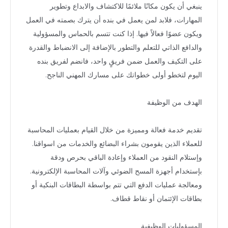
ينبغي أن يكون مكانًا ملائمًا للاكتشاف والابداع وتطوير
المهارات، فلابد لمن يعمل في بنده أن يترك بصمته في العمل
ويكون عضوًا فعالاً فيها. إذا كنت تتسم بالحماس والمسؤولية
والدافع الذاتي للتعلم والتطور بالإضافة إلى الانضباط والقدرة
على التكيف والعمل ضمن فريقٍ واحد، فانضم لفريق بنده
اليوم لتخطو أولى خطواتك على مسارك المهني الناجح.
الهدف من الوظيفة
تقديم خدمة فعالة ومميزة من خلال القيام بعمليات المحاسبة
للعملاء الذين يقومون بشراء البضائع والخدمات من اسواقنا.
وإستلام النقود من العملاء وإعادة الباقي بحرص ودقة
بإستخدام أجهزة المسح الضوئي وآلات المحاسبة الإلكترونية.
ومعالجة عمليات الدفع التي تتم بواسطة البطاقات البنكية أو
بطاقات الإئتمان أو نقاط قطاف.
المسؤوليات الوظيفية